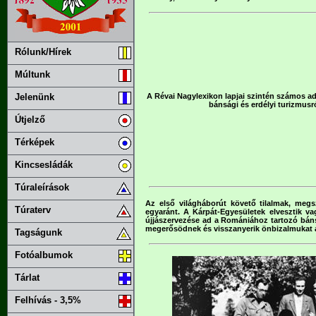
Rólunk/Hírek
Múltunk
A Révai Nagylexikon lapjai szintén számos ad
Jelenünk
bánsági és erdélyi turizmusró
Útjelző
Térképek
Kincsesládák
Túraleírások
Az első világháborút követő tilalmak, megs
Túraterv
egyaránt. A Kárpát-Egyesületek elvesztik va
újjászervezése ad a Romániához tartozó báns
megerősödnek és visszanyerik önbizalmukat az
Tagságunk
Fotóalbumok
Tárlat
Felhívás - 3,5%