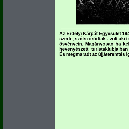
Az Erdélyi Kárpát Egyesület 194
szerte, szétszóródtak - volt aki
ösvényein. Magányosan ha kelle
hevenyészett turistaklubjaiban
És megmaradt az újjáteremtés i