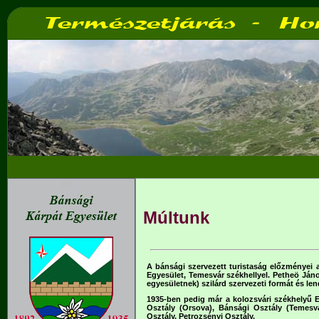
Múltunk
A bánsági szervezett turistaság előzményei 
Egyesület, Temesvár székhellyel. Petheö Jáno
egyesületnek) szilárd szervezeti formát és le
1935-ben pedig már a kolozsvári székhelyű Er
Osztály (Orsova), Bánsági Osztály (Temesv
Osztály, Petrozsényi Osztály.