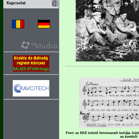
Kapcsolat
Fent: az EKE induló fennmaradt kottája Jobbr
as évekből