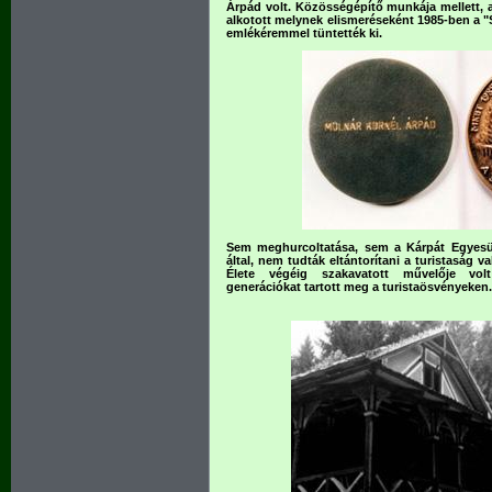
Árpád volt. Közösségépítő munkája mellett, 
alkotott melynek elismeréseként 1985-ben a "
emlékéremmel tüntették ki.
Sem meghurcoltatása, sem a Kárpát Egyesü
által, nem tudták eltántorítani a turistaság 
Élete végéig szakavatott művelője volt
generációkat tartott meg a turistaösvényeken.